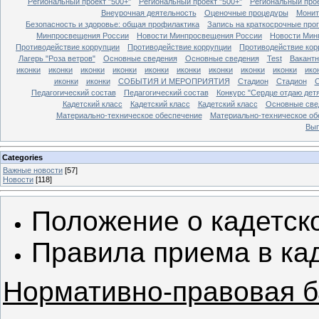
Региональный проект "500+"
Региональный проект "500+"
Региональный прое
Внеурочная деятельность
Оценочные процедуры
Монит
Безопасность и здоровье: общая профилактика
Запись на краткосрочные про
Минпросвещения России
Новости Минпросвещения России
Новости Мин
Противодействие коррупции
Противодействие коррупции
Противодействие кор
Лагерь "Роза ветров"
Основные сведения
Основные сведения
Test
Вакант
иконки
иконки
иконки
иконки
иконки
иконки
иконки
иконки
иконки
ико
иконки
иконки
СОБЫТИЯ И МЕРОПРИЯТИЯ
Стадион
Стадион
Педагогический состав
Педагогический состав
Конкурс "Сердце отдаю дет
Кадетский класс
Кадетский класс
Кадетский класс
Основные све
Материально-техническое обеспечение
Материально-техническое об
Вып
Categories
Важные новости
[57]
Новости
[118]
Положение о кадетско
Правила приема в кад
Нормативно-правовая б