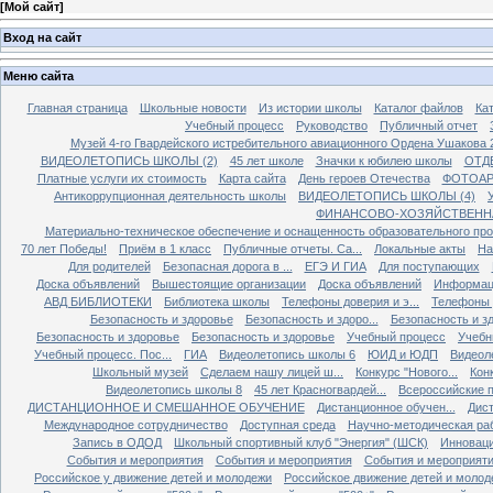
[
Мой сайт
]
Вход на сайт
Меню сайта
Главная страница
Школьные новости
Из истории школы
Каталог файлов
Кат
Учебный процесс
Руководство
Публичный отчет
Музей 4-го Гвардейского истребительного авиационного Ордена Ушакова 
ВИДЕОЛЕТОПИСЬ ШКОЛЫ (2)
45 лет школе
Значки к юбилею школы
ОТД
Платные услуги их стоимость
Карта сайта
День героев Отечества
ФОТОАР
Антикоррупционная деятельность школы
ВИДЕОЛЕТОПИСЬ ШКОЛЫ (4)
ФИНАНСОВО-ХОЗЯЙСТВЕНН
Материально-техническое обеспечение и оснащенность образовательного про
70 лет Победы!
Приём в 1 класс
Публичные отчеты. Са...
Локальные акты
На
Для родителей
Безопасная дорога в ...
ЕГЭ И ГИА
Для поступающих
Доска объявлений
Вышестоящие организации
Доска объявлений
Информаци
АВД БИБЛИОТЕКИ
Библиотека школы
Телефоны доверия и э...
Телефоны д
Безопасность и здоровье
Безопасность и здоро...
Безопасность и зд
Безопасность и здоровье
Безопасность и здоровье
Учебный процесс
Учебн
Учебный процесс. Пос...
ГИА
Видеолетопись школы 6
ЮИД и ЮДП
Видеол
Школьный музей
Сделаем нашу лицей ш...
Конкурс "Нового...
Конк
Видеолетопись школы 8
45 лет Красногвардей...
Всероссийские п
ДИСТАНЦИОННОЕ И СМЕШАННОЕ ОБУЧЕНИЕ
Дистанционное обучен...
Дист
Международное сотрудничество
Доступная среда
Научно-методическая ра
Запись в ОДОД
Школьный спортивный клуб "Энергия" (ШСК)
Инноваци
События и мероприятия
События и мероприятия
События и мероприят
Российское у движение детей и молодежи
Российское движение детей и молод