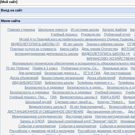
[
Мой сайт
]
Вход на сайт
Меню сайта
Главная страница
Школьные новости
Из истории школы
Каталог файлов
Кат
Учебный процесс
Руководство
Публичный отчет
Музей 4-го Гвардейского истребительного авиационного Ордена Ушакова 
ВИДЕОЛЕТОПИСЬ ШКОЛЫ (2)
45 лет школе
Значки к юбилею школы
ОТД
Платные услуги их стоимость
Карта сайта
День героев Отечества
ФОТОАР
Антикоррупционная деятельность школы
ВИДЕОЛЕТОПИСЬ ШКОЛЫ (4)
ФИНАНСОВО-ХОЗЯЙСТВЕНН
Материально-техническое обеспечение и оснащенность образовательного про
70 лет Победы!
Приём в 1 класс
Публичные отчеты. Са...
Локальные акты
На
Для родителей
Безопасная дорога в ...
ЕГЭ И ГИА
Для поступающих
Доска объявлений
Вышестоящие организации
Доска объявлений
Информаци
АВД БИБЛИОТЕКИ
Библиотека школы
Телефоны доверия и э...
Телефоны д
Безопасность и здоровье
Безопасность и здоро...
Безопасность и зд
Безопасность и здоровье
Безопасность и здоровье
Учебный процесс
Учебн
Учебный процесс. Пос...
ГИА
Видеолетопись школы 6
ЮИД и ЮДП
Видеол
Школьный музей
Сделаем нашу лицей ш...
Конкурс "Нового...
Конк
Видеолетопись школы 8
45 лет Красногвардей...
Всероссийские п
ДИСТАНЦИОННОЕ И СМЕШАННОЕ ОБУЧЕНИЕ
Дистанционное обучен...
Дист
Международное сотрудничество
Доступная среда
Научно-методическая ра
Запись в ОДОД
Школьный спортивный клуб "Энергия" (ШСК)
Инноваци
События и мероприятия
События и мероприятия
События и мероприят
Российское у движение детей и молодежи
Российское движение детей и молод