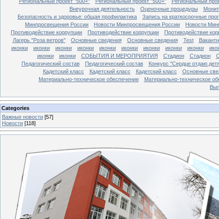
Региональный проект "500+"
Региональный проект "500+"
Региональный прое
Внеурочная деятельность
Оценочные процедуры
Монит
Безопасность и здоровье: общая профилактика
Запись на краткосрочные про
Минпросвещения России
Новости Минпросвещения России
Новости Мин
Противодействие коррупции
Противодействие коррупции
Противодействие кор
Лагерь "Роза ветров"
Основные сведения
Основные сведения
Test
Вакант
иконки
иконки
иконки
иконки
иконки
иконки
иконки
иконки
иконки
ико
иконки
иконки
СОБЫТИЯ И МЕРОПРИЯТИЯ
Стадион
Стадион
Педагогический состав
Педагогический состав
Конкурс "Сердце отдаю дет
Кадетский класс
Кадетский класс
Кадетский класс
Основные све
Материально-техническое обеспечение
Материально-техническое об
Вып
Categories
Важные новости
[57]
Новости
[118]