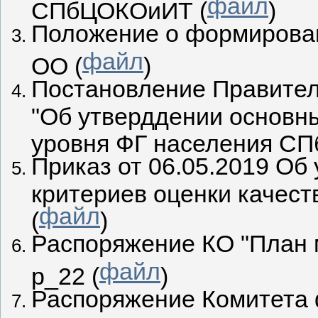
файл
СПбЦОКОиИТ (
)
Положение о формирова
файл
OO (
)
Постановление Правител
"Об утверддении основн
уровня ФГ населения СПб
Приказ от 06.05.2019 Об
критериев оценки качест
файл
(
)
Распоряжение КО "План 
файл
р_22 (
)
Распоряжение Комитета