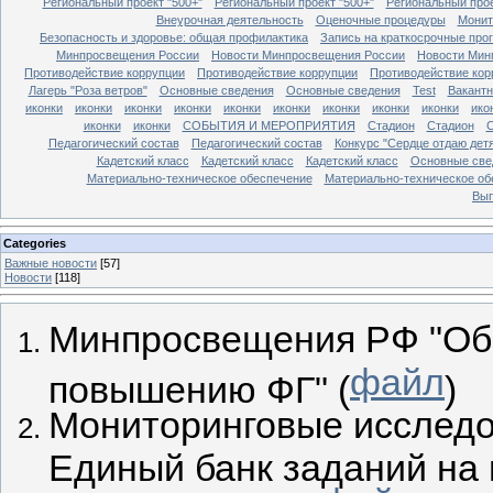
Региональный проект "500+"
Региональный проект "500+"
Региональный прое
Внеурочная деятельность
Оценочные процедуры
Монит
Безопасность и здоровье: общая профилактика
Запись на краткосрочные про
Минпросвещения России
Новости Минпросвещения России
Новости Мин
Противодействие коррупции
Противодействие коррупции
Противодействие кор
Лагерь "Роза ветров"
Основные сведения
Основные сведения
Test
Вакант
иконки
иконки
иконки
иконки
иконки
иконки
иконки
иконки
иконки
ико
иконки
иконки
СОБЫТИЯ И МЕРОПРИЯТИЯ
Стадион
Стадион
Педагогический состав
Педагогический состав
Конкурс "Сердце отдаю дет
Кадетский класс
Кадетский класс
Кадетский класс
Основные све
Материально-техническое обеспечение
Материально-техническое об
Вып
Categories
Важные новости
[57]
Новости
[118]
Минпросвещения РФ "Об 
файл
повышению ФГ" (
)
Мониторинговые исследо
Единый банк заданий н