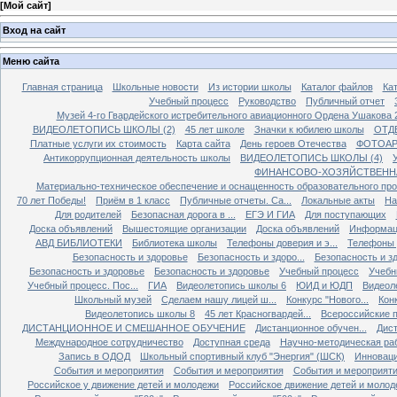
[
Мой сайт
]
Вход на сайт
Меню сайта
Главная страница
Школьные новости
Из истории школы
Каталог файлов
Кат
Учебный процесс
Руководство
Публичный отчет
Музей 4-го Гвардейского истребительного авиационного Ордена Ушакова 
ВИДЕОЛЕТОПИСЬ ШКОЛЫ (2)
45 лет школе
Значки к юбилею школы
ОТД
Платные услуги их стоимость
Карта сайта
День героев Отечества
ФОТОАР
Антикоррупционная деятельность школы
ВИДЕОЛЕТОПИСЬ ШКОЛЫ (4)
ФИНАНСОВО-ХОЗЯЙСТВЕНН
Материально-техническое обеспечение и оснащенность образовательного про
70 лет Победы!
Приём в 1 класс
Публичные отчеты. Са...
Локальные акты
На
Для родителей
Безопасная дорога в ...
ЕГЭ И ГИА
Для поступающих
Доска объявлений
Вышестоящие организации
Доска объявлений
Информаци
АВД БИБЛИОТЕКИ
Библиотека школы
Телефоны доверия и э...
Телефоны д
Безопасность и здоровье
Безопасность и здоро...
Безопасность и зд
Безопасность и здоровье
Безопасность и здоровье
Учебный процесс
Учебн
Учебный процесс. Пос...
ГИА
Видеолетопись школы 6
ЮИД и ЮДП
Видеол
Школьный музей
Сделаем нашу лицей ш...
Конкурс "Нового...
Конк
Видеолетопись школы 8
45 лет Красногвардей...
Всероссийские п
ДИСТАНЦИОННОЕ И СМЕШАННОЕ ОБУЧЕНИЕ
Дистанционное обучен...
Дист
Международное сотрудничество
Доступная среда
Научно-методическая ра
Запись в ОДОД
Школьный спортивный клуб "Энергия" (ШСК)
Инноваци
События и мероприятия
События и мероприятия
События и мероприят
Российское у движение детей и молодежи
Российское движение детей и молод