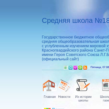
Средняя школа №18
Государственное бюджетное общеоб
средняя общеобразовательная шко
с углубленным изучением мировой х
Красногвардейского района Санкт-П
имени Героя Советского Союза Л.Г.
(официальный сайт)
Пятница, 07.08
Главная
Новости
Из истории
Школ
школы
газе