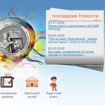
[01.07.2026]
Режим работы канцелярии в ЛЕТНИЙ
ПЕРИОД
[09.04.2026]
"ГОЛ дн.преб. "Роза ветров" - первая
летняя смена с 28.05 по 26.06.2026
[03.03.2026]
Выставка, посвящённая 40-летию
предмета «Информатика»
лектронный
Школьный
Кадетcкий
дневник
музей
класс