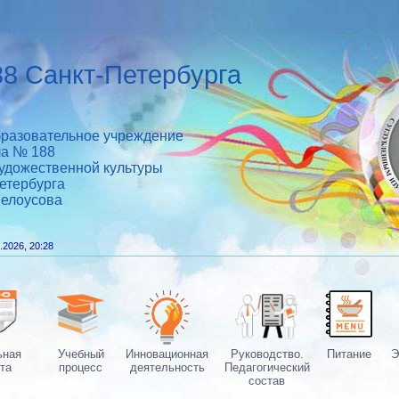
8 Санкт-Петербурга
разовательное учреждение
ла № 188
удожественной культуры
етербурга
Белоусова
.2026, 20:28
ьная
Учебный
Инновационная
Руководство.
Питание
Э
та
процесс
деятельность
Педагогический
состав