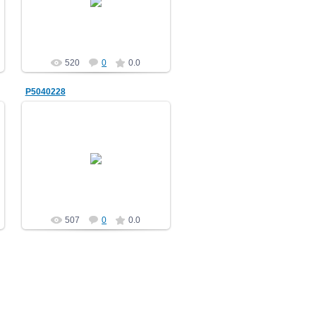
НВ
520
0
0.0
P5040228
10.05.2012
НВ
507
0
0.0