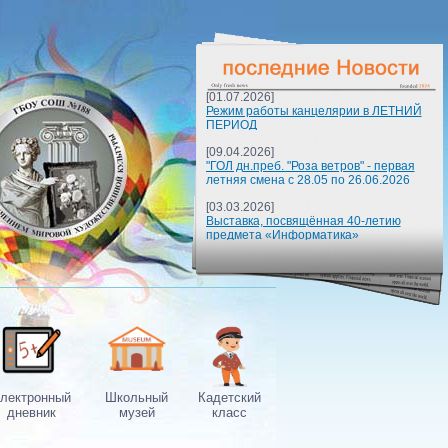
[01.07.2026]
Режим работы канцелярии в ЛЕТНИЙ
ПЕРИОД
[09.04.2026]
"ГОЛ дн.преб. "Роза ветров" - первая
летняя смена с 28.05 по 26.06.2026
[03.03.2026]
Выставка, посвящённая 40-летию
предмета «Информатика»
лектронный
Школьный
Кадетcкий
дневник
музей
класс