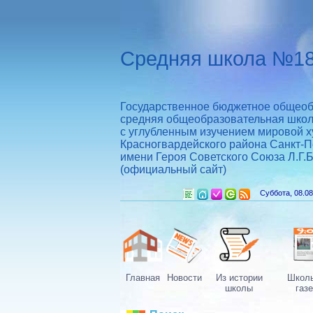
Средняя школа №18
Государственное бюджетное общеоб
средняя общеобразовательная шко
с углубленным изучением мировой х
Красногвардейского района Санкт-П
имени Героя Советского Союза Л.Г.
(официальный сайт)
Суббота, 08.08
Главная
Новости
Из истории
Школ
школы
газе