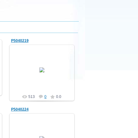
P5040219
10.05.2012
НВ
513
0
0.0
P5040224
10.05.2012