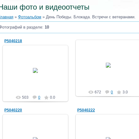
Наши фото и видеоотчеты
Главная
»
Фотоальбом
» День Победы. Блокада. Встречи с ветеранами.
Фотографий в разделе
:
10
P5040218
12.05.2012
10.05.2012
НВ
НВ
672
0
3.0
503
0
0.0
P5040220
P5040222
10.05.2012
10.05.2012