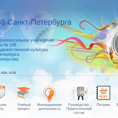
8 Санкт-Петербурга
разовательное учреждение
ла № 188
удожественной культуры
етербурга
Белоусова
.2026, 10:16
ьная
Учебный
Инновационная
Руководство.
Питание
Э
та
процесс
деятельность
Педагогический
состав