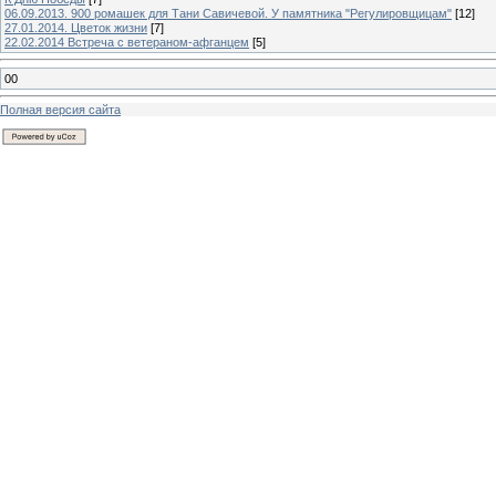
06.09.2013. 900 ромашек для Тани Савичевой. У памятника "Регулировщицам"
[12]
27.01.2014. Цветок жизни
[7]
22.02.2014 Встреча с ветераном-афганцем
[5]
00
Полная версия сайта