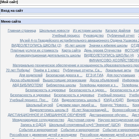
[
Мой сайт
]
Вход на сайт
Меню сайта
Главная страница
Школьные новости
Из истории школы
Каталог файлов
Кат
Учебный процесс
Руководство
Публичный отчет
Музей 4-го Гвардейского истребительного авиационного Ордена Ушакова 
ВИДЕОЛЕТОПИСЬ ШКОЛЫ (2)
45 лет школе
Значки к юбилею школы
ОТД
Платные услуги их стоимость
Карта сайта
День героев Отечества
ФОТОАР
Антикоррупционная деятельность школы
ВИДЕОЛЕТОПИСЬ ШКОЛЫ (4)
ФИНАНСОВО-ХОЗЯЙСТВЕНН
Материально-техническое обеспечение и оснащенность образовательного про
70 лет Победы!
Приём в 1 класс
Публичные отчеты. Са...
Локальные акты
На
Для родителей
Безопасная дорога в ...
ЕГЭ И ГИА
Для поступающих
Доска объявлений
Вышестоящие организации
Доска объявлений
Информаци
АВД БИБЛИОТЕКИ
Библиотека школы
Телефоны доверия и э...
Телефоны д
Безопасность и здоровье
Безопасность и здоро...
Безопасность и зд
Безопасность и здоровье
Безопасность и здоровье
Учебный процесс
Учебн
Учебный процесс. Пос...
ГИА
Видеолетопись школы 6
ЮИД и ЮДП
Видеол
Школьный музей
Сделаем нашу лицей ш...
Конкурс "Нового...
Конк
Видеолетопись школы 8
45 лет Красногвардей...
Всероссийские п
ДИСТАНЦИОННОЕ И СМЕШАННОЕ ОБУЧЕНИЕ
Дистанционное обучен...
Дист
Международное сотрудничество
Доступная среда
Научно-методическая ра
Запись в ОДОД
Школьный спортивный клуб "Энергия" (ШСК)
Инноваци
События и мероприятия
События и мероприятия
События и мероприят
Российское у движение детей и молодежи
Российское движение детей и молод