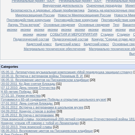
Региональный проект "500+"
Региональный проект "500+"
Региональный прое
Внеурочная деятельность
Оценочные процедуры
Монит
Безопасность и здоровье: общая профилактика
Запись на краткосрочные про
Минпросвещения России
Новости Минпросвещения России
Новости Мин
Противодействие коррупции
Противодействие коррупции
Противодействие кор
Лагерь "Роза ветров"
Основные сведения
Основные сведения
Test
Вакант
иконки
иконки
иконки
иконки
иконки
иконки
иконки
иконки
иконки
ико
иконки
иконки
СОБЫТИЯ И МЕРОПРИЯТИЯ
Стадион
Стадион
Педагогический состав
Педагогический состав
Конкурс "Сердце отдаю дет
Кадетский класс
Кадетский класс
Кадетский класс
Основные све
Материально-техническое обеспечение
Материально-техническое об
Вып
Categories
05.05.11. Литературно-музыкальная композиция «Мой прадедушка защищал страну»
[
10.05.11. Встреча с ветераном войны Трониным В. И.
[11]
06.05.11. Возложение цветов на Пискаревском кладбище
[20]
20.02.2011. Ко Дню снятия Блокады
[11]
07.12.2010. День героев Отечества
[5]
К 65-летию Победы.
[11]
27.01.10. Уроки мужества
[4]
Готовимся к 65-ой годовщине Победы и открытию школьного музея!
[6]
27.01.2012. День снятия Блокады.
[10]
26.01.2012. Встреча с ветеранами в школьном музее
[12]
04.09.2012. Конкурс стихов о войне
[10]
11.05.2012. Встреча с ветеранами.
[6]
Урок воинской славы, посвященный 200-летней годовщине Отечественной войны 181
Конкурс чтецов «Я говорю с тобой из Ленинграда»
[12]
20.02.2013. Урок воинской славы
[12]
06.05.2013. Возложение цветов на Пискаревском кладбище
[24]
К Дню Победы
[7]