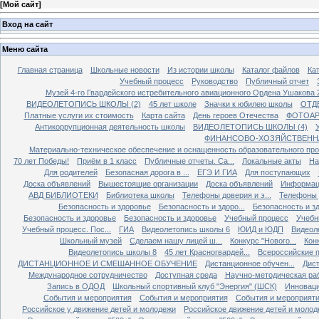
[
Мой сайт
]
Вход на сайт
Меню сайта
Главная страница
Школьные новости
Из истории школы
Каталог файлов
Кат
Учебный процесс
Руководство
Публичный отчет
Музей 4-го Гвардейского истребительного авиационного Ордена Ушакова 
ВИДЕОЛЕТОПИСЬ ШКОЛЫ (2)
45 лет школе
Значки к юбилею школы
ОТД
Платные услуги их стоимость
Карта сайта
День героев Отечества
ФОТОАР
Антикоррупционная деятельность школы
ВИДЕОЛЕТОПИСЬ ШКОЛЫ (4)
ФИНАНСОВО-ХОЗЯЙСТВЕНН
Материально-техническое обеспечение и оснащенность образовательного про
70 лет Победы!
Приём в 1 класс
Публичные отчеты. Са...
Локальные акты
На
Для родителей
Безопасная дорога в ...
ЕГЭ И ГИА
Для поступающих
Доска объявлений
Вышестоящие организации
Доска объявлений
Информаци
АВД БИБЛИОТЕКИ
Библиотека школы
Телефоны доверия и э...
Телефоны д
Безопасность и здоровье
Безопасность и здоро...
Безопасность и зд
Безопасность и здоровье
Безопасность и здоровье
Учебный процесс
Учебн
Учебный процесс. Пос...
ГИА
Видеолетопись школы 6
ЮИД и ЮДП
Видеол
Школьный музей
Сделаем нашу лицей ш...
Конкурс "Нового...
Конк
Видеолетопись школы 8
45 лет Красногвардей...
Всероссийские п
ДИСТАНЦИОННОЕ И СМЕШАННОЕ ОБУЧЕНИЕ
Дистанционное обучен...
Дист
Международное сотрудничество
Доступная среда
Научно-методическая ра
Запись в ОДОД
Школьный спортивный клуб "Энергия" (ШСК)
Инноваци
События и мероприятия
События и мероприятия
События и мероприят
Российское у движение детей и молодежи
Российское движение детей и молод