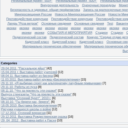
Региональный проект "500+"
Региональный проект "500+"
Региональный прое
Внеурочная деятельность
Оценочные процедуры
Монит
Безопасность и здоровье: общая профилактика
Запись на краткосрочные про
Минпросвещения России
Новости Минпросвещения России
Новости Мин
Противодействие коррупции
Противодействие коррупции
Противодействие кор
Лагерь "Роза ветров"
Основные сведения
Основные сведения
Test
Вакант
иконки
иконки
иконки
иконки
иконки
иконки
иконки
иконки
иконки
ико
иконки
иконки
СОБЫТИЯ И МЕРОПРИЯТИЯ
Стадион
Стадион
Педагогический состав
Педагогический состав
Конкурс "Сердце отдаю дет
Кадетский класс
Кадетский класс
Кадетский класс
Основные све
Материально-техническое обеспечение
Материально-техническое об
Вып
Categories
29.04.2011. "Пасхальное яйцо"
[42]
15.04.2011 г. Выставка работ учителей
[12]
08.04.11. Выставка работ из бисера
[36]
11.03.2011. Выставка работ кружка «Бисероплетение»
[15]
29.11.10. «Я выбираю спорт как альтернативу пагубным привычкам»
[7]
29.11.10. Работы из пуха
[8]
08.11.10. "Что за прелесть эти сказки!"
[12]
Выпуск стенгазеты "Что за прелесть эти сказки"
[5]
Выставка "Осенний букет". 2010 г.
[6]
08.10.10. "Ты береги нас, береги".
[6]
18.05.2010. Выставка бисероплетения
[7]
Рисунки учащихся школы о войне
[12]
17.12.2011. Осенний вернисаж
[11]
29.12.2011. Выставка Рождественская сказка
[16]
29_04_2012_ Выставка работ к Пасхе
[10]